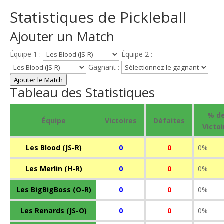
Statistiques de Pickleball
Ajouter un Match
Équipe 1 :
Équipe 2 :
Gagnant :
Ajouter le Match
Tableau des Statistiques
% d
Équipe
Victoires
Défaites
Victoi
Les Blood (JS-R)
0
0
0%
Les Merlin (H-R)
0
0
0%
Les BigBigBoss (O-R)
0
0
0%
Les Renards (JS-O)
0
0
0%