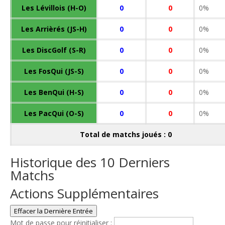
Les Lévillois (H-O)
0
0
0%
Les Arrièrés (JS-H)
0
0
0%
Les DiscGolf (S-R)
0
0
0%
Les FosQui (JS-S)
0
0
0%
Les BenQui (H-S)
0
0
0%
Les PacQui (O-S)
0
0
0%
Total de matchs joués : 0
Historique des 10 Derniers
Matchs
Actions Supplémentaires
Effacer la Dernière Entrée
Mot de passe pour réinitialiser :